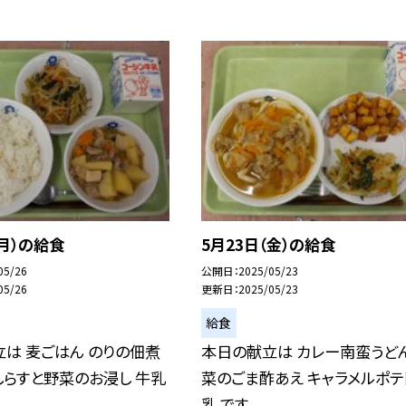
（月）の給食
5月23日（金）の給食
05/26
公開日
2025/05/23
05/26
更新日
2025/05/23
給食
は 麦ごはん のりの佃煮
本日の献立は カレー南蛮うどん
しらすと野菜のお浸し 牛乳
菜のごま酢あえ キャラメルポテ
乳 です。...