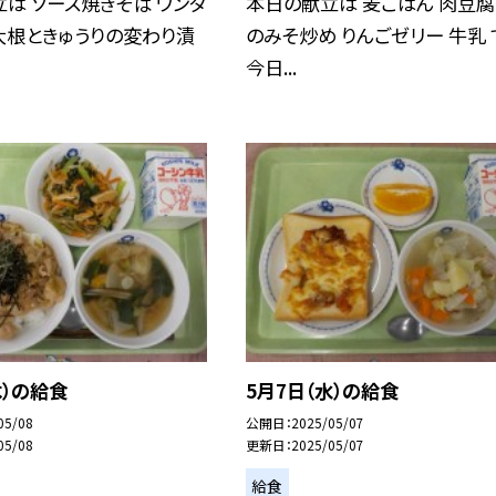
は ソース焼きそば ワンタ
本日の献立は 麦ごはん 肉豆腐
大根ときゅうりの変わり漬
のみそ炒め りんごゼリー 牛乳 
今日...
木）の給食
5月7日（水）の給食
05/08
公開日
2025/05/07
05/08
更新日
2025/05/07
給食