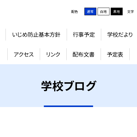
配色
通常
白地
黒地
文字
いじめ防止基本方針
行事予定
学校だより
アクセス
リンク
配布文書
予定表
学校ブログ