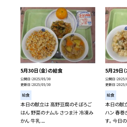
5月30日（金）の給食
5月29日
公開日
2025/05/30
公開日
2025/
更新日
2025/05/30
更新日
2025/
給食
給食
本日の献立は 高野豆腐のそぼろご
本日の献
はん 野菜のナムル さつま汁 冷凍み
ハン 春巻
かん 牛乳 ...
す。 今日の.