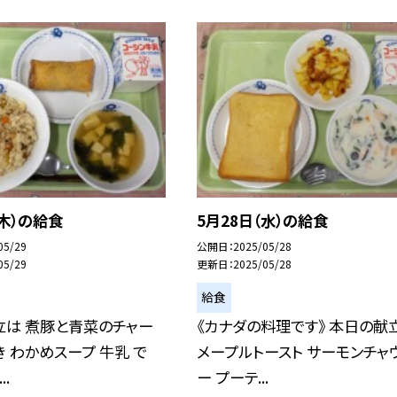
（木）の給食
5月28日（水）の給食
05/29
公開日
2025/05/28
05/29
更新日
2025/05/28
給食
立は 煮豚と青菜のチャー
《カナダの料理です》 本日の献
き わかめスープ 牛乳 で
メープルトースト サーモンチャ
..
ー プーテ...