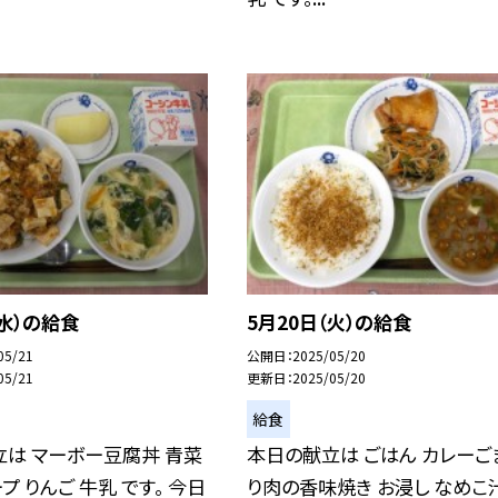
（水）の給食
5月20日（火）の給食
05/21
公開日
2025/05/20
05/21
更新日
2025/05/20
給食
は マーボー豆腐丼 青菜
本日の献立は ごはん カレーご
プ りんご 牛乳 です。 今日
り肉の香味焼き お浸し なめこ