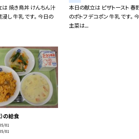
は 焼き鳥丼 けんちん汁
本日の献立は ピザトースト 春
浸し 牛乳 です。 今日の
のポトフ デコポン 牛乳 です。 
主菜は...
木）の給食
05/01
05/01