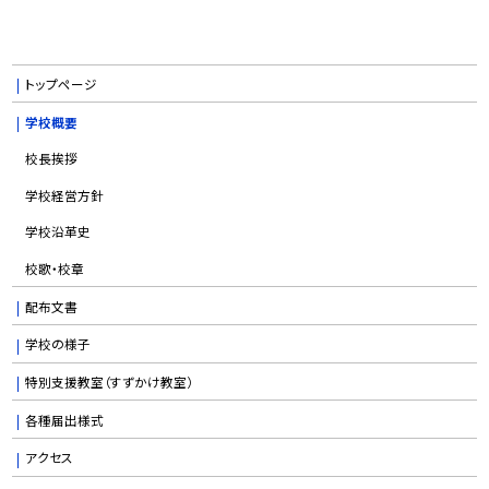
トップページ
学校概要
校長挨拶
学校経営方針
学校沿革史
校歌・校章
配布文書
学校の様子
特別支援教室（すずかけ教室）
各種届出様式
アクセス