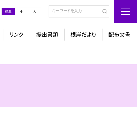
標準
中
大
リンク
提出書類
根岸だより
配布文書