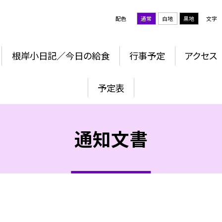
配色
通常
白地
黒地
文字
根岸小日記／今日の給食
行事予定
アクセス
予定表
通知文書