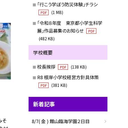
「行こう学ぼう防災体験」チラシ
(1 MB)
PDF
「令和８年度 東京都小学生科学
展」作品募集のお知らせ
PDF
(482 KB)
学校概要
校長挨拶
(138 KB)
PDF
R8 根岸小学校経営方針具体策
(381 KB)
PDF
新着記事
みそ
8/7( 金 ) 館山臨海学園２日目