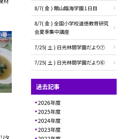
〈食材
8/7( 金 ) 館山臨海学園１日目
8/7( 金 ) 全国小学校道徳教育研究
会夏季集中講座
7/25( 土 ) 日光林間学園だより⑦
7/25( 土 ) 日光林間学園だより⑥
過去記事
2026年度
2025年度
2024年度
2023年度
ポリタ
2022年度