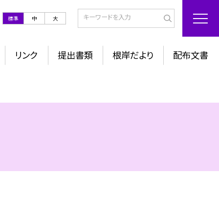
標準
中
大
リンク
提出書類
根岸だより
配布文書