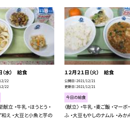
日（水） 給食
１２月２１日（火） 給食
12/22
公開日
2021/12/21
12/22
更新日
2021/12/21
今日の給食
至献立 ・牛乳 ・ほうとう ・
〈献立〉 ・牛乳 ・麦ご飯 ・マー
和え ・大豆と小魚と芋の
ふ ・大豆もやしのナムル ・みかん 〈