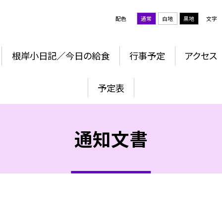
配色
通常
白地
黒地
文字
根岸小日記／今日の給食
行事予定
アクセス
予定表
通知文書