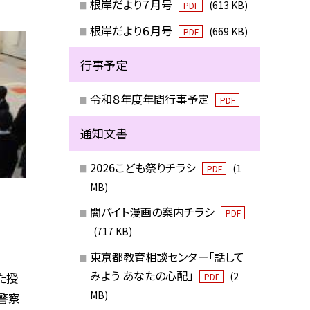
根岸だより７月号
(613 KB)
PDF
根岸だより６月号
(669 KB)
PDF
行事予定
令和８年度年間行事予定
PDF
通知文書
2026こども祭りチラシ
(1
PDF
MB)
闇バイト漫画の案内チラシ
PDF
(717 KB)
東京都教育相談センター「話して
みよう あなたの心配」
た授
(2
PDF
MB)
警察