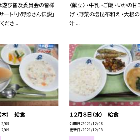
承遊び普及委員会の皆様
〈献立〉 ・牛乳 ・ご飯 ・いかの甘
サート「小野照さん伝説」
げ ・野菜の塩昆布和え ・大根
ださ...
汁 ...
（木） 給食
１２月８日（水） 給食
12/09
公開日
2021/12/08
12/09
更新日
2021/12/08