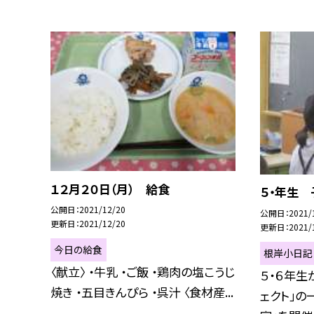
１２月２０日（月） 給食
５・年生
公開日
2021/12/20
公開日
2021/
更新日
2021/12/20
更新日
2021/
今日の給食
根岸小日記
〈献立〉 ・牛乳 ・ご飯 ・鶏肉の塩こうじ
５・６年生
焼き ・五目きんぴら ・呉汁 〈食材産...
ェクト」の