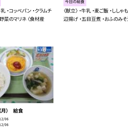
今日の給食
牛乳 ・コッペパン ・クラムチ
〈献立〉 ・牛乳 ・麦ご飯 ・ししゃ
・野菜のマリネ 〈食材産
辺揚げ ・五目豆煮 ・おふのみそ汁 
（月） 給食
12/06
12/06