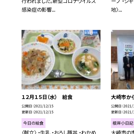
行われました。新型コロナウイルス
ープ ・ジ
感染症の影響...
地〉...
１２月１５日（水） 給食
大崎市か
公開日
2021/12/15
公開日
2021/
更新日
2021/12/15
更新日
2021/
今日の給食
根岸小日記
〈献立〉 ・牛乳 ・おろし豚丼 ・わかめ
大崎市の