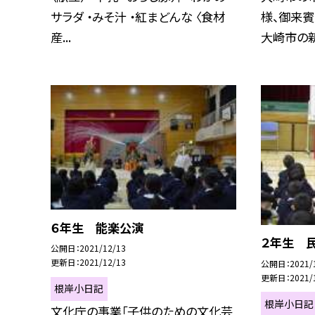
サラダ ・みそ汁 ・紅まどんな 〈食材
様、御来
産...
大崎市の新
６年生 能楽公演
２年生 
公開日
2021/12/13
更新日
2021/12/13
公開日
2021/
更新日
2021/
根岸小日記
根岸小日記
文化庁の事業「子供のための文化芸