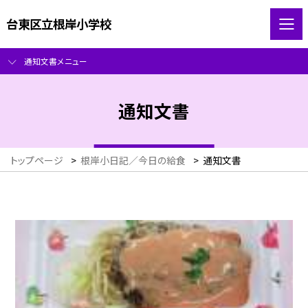
台東区立根岸小学校
通知文書メニュー
通知文書
トップページ
>
根岸小日記／今日の給食
>
通知文書