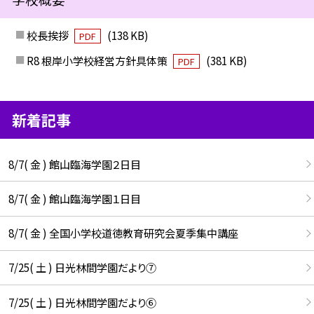
校長挨拶
(138 KB)
PDF
R8 根岸小学校経営方針具体策
(381 KB)
PDF
新着記事
8/7( 金 ) 館山臨海学園２日目
8/7( 金 ) 館山臨海学園１日目
8/7( 金 ) 全国小学校道徳教育研究会夏季集中講座
7/25( 土 ) 日光林間学園だより⑦
7/25( 土 ) 日光林間学園だより⑥