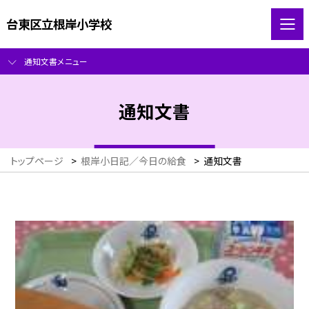
台東区立根岸小学校
通知文書メニュー
通知文書
トップページ
>
根岸小日記／今日の給食
>
通知文書