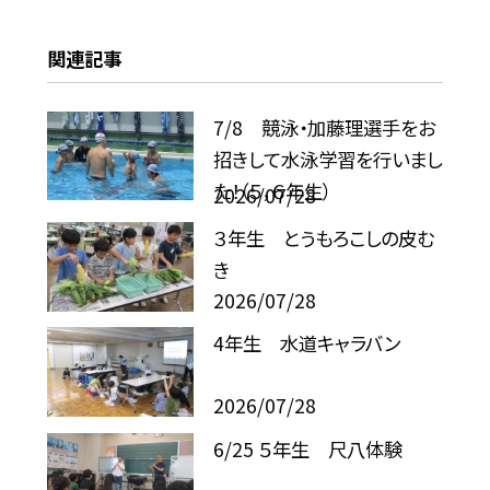
関連記事
7/8 競泳・加藤理選手をお
招きして水泳学習を行いまし
た！（５，６年生）
2026/07/28
３年生 とうもろこしの皮む
き
2026/07/28
4年生 水道キャラバン
2026/07/28
6/25 ５年生 尺八体験