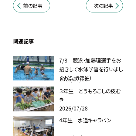
前の記事
次の記事
関連記事
7/8 競泳・加藤理選手をお
招きして水泳学習を行いまし
た！（５，６年生）
2026/07/28
３年生 とうもろこしの皮む
き
2026/07/28
4年生 水道キャラバン