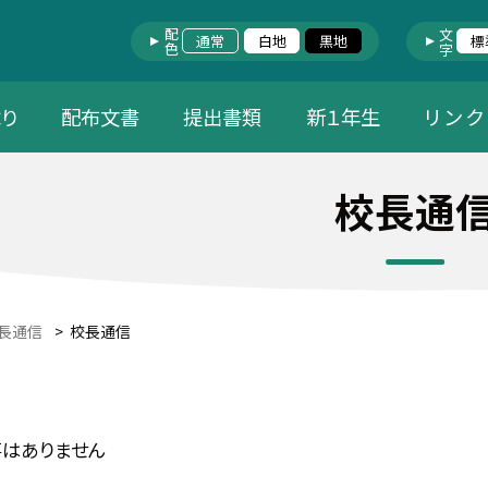
配色
文字
通常
白地
黒地
標
り
配布文書
提出書類
新１年生
リ ン ク
校長通
長通信
>
校長通信
はありません