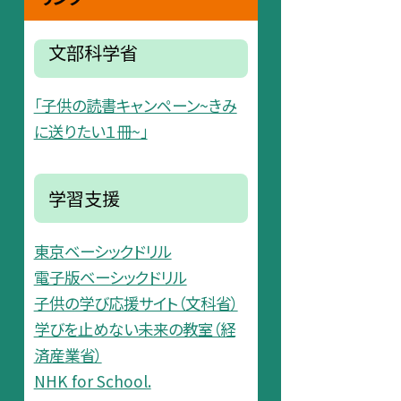
文部科学省
「子供の読書キャンペーン~きみ
に送りたい１冊~」
学習支援
東京ベーシックドリル
電子版ベーシックドリル
子供の学び応援サイト（文科省）
学びを止めない未来の教室（経
済産業省）
NHK for School.