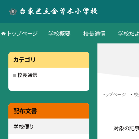
トップページ
学校概要
校長通信
学校だよ
カテゴリ
校長通信
トップページ
>
校
配布文書
学校便り
対象の記事