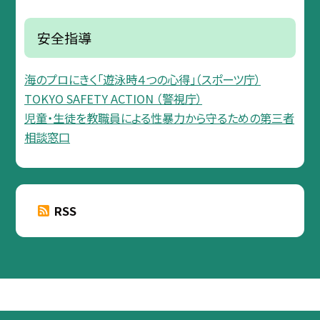
安全指導
海のプロにきく「遊泳時４つの心得」（スポーツ庁）
TOKYO SAFETY ACTION （警視庁）
児童・生徒を教職員による性暴力から守るための第三者
相談窓口
RSS