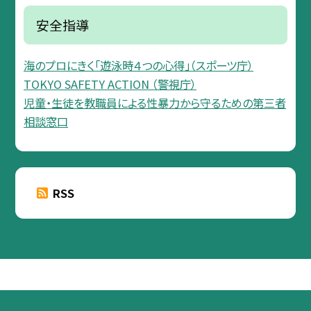
安全指導
海のプロにきく「遊泳時４つの心得」（スポーツ庁）
TOKYO SAFETY ACTION （警視庁）
児童・生徒を教職員による性暴力から守るための第三者
相談窓口
RSS