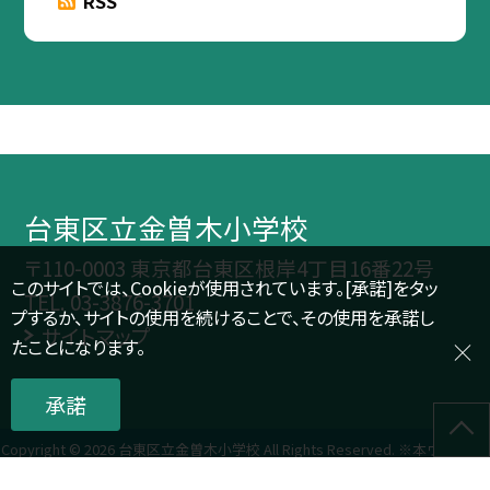
RSS
台東区立金曽木小学校
〒110-0003 東京都台東区根岸4丁目16番22号
このサイトでは、Cookieが使用されています。[承諾]をタッ
TEL.
03-3876-3701
プするか、サイトの使用を続けることで、その使用を承諾し
サイトマップ
たことになります。
承諾
Copyright © 2026 台東区立金曽木小学校 All Rights Reserved. ※本ウェブサイ
ト内のすべての写真・画像の無断転載、複製、流用を固く禁じます（児童のプライ
バシー保護のため）。