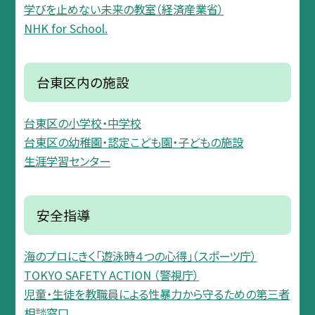
学びを止めない未来の教室（経済産業省）
NHK for School.
台東区内の施設
台東区の小学校・中学校
台東区の幼稚園・認定こども園・子どもの施設
生涯学習センター
安全指導
海のプロにきく「遊泳時４つの心得」（スポーツ庁）
TOKYO SAFETY ACTION （警視庁）
児童・生徒を教職員による性暴力から守るための第三者
相談窓口