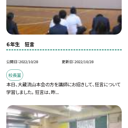
６年生 狂言
公開日
2022/10/28
更新日
2022/10/28
校長室
本日、大蔵流山本会の方を講師にお招きして、狂言について
学習しました。 狂言は、昨...