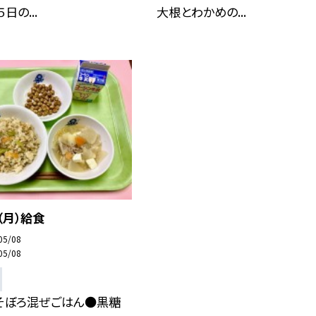
日の...
大根とわかめの...
（月）給食
05/08
05/08
そぼろ混ぜごはん●黒糖