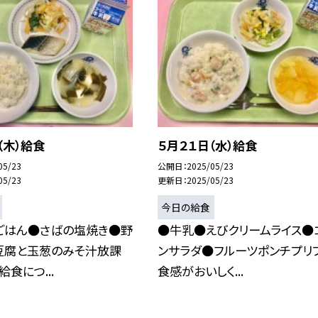
（木）給食
５月２１日（水）給食
05/23
公開日
2025/05/23
05/23
更新日
2025/05/23
今日の給食
ごはん●さばの塩焼き●野
●牛乳●えびクリームライス●
豆腐と玉葱のみそ汁放課
ンサラダ●フルーツポンチプリ
食につ...
食感がおいしく...