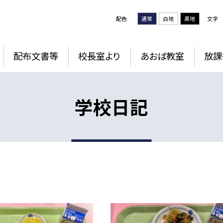
配色
通常
白地
黒地
文字
配布文書等
校長室より
あおば教室
放課
学校日記