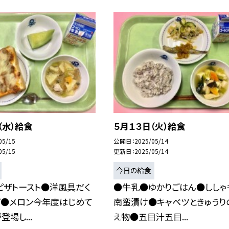
（水）給食
５月１３日（火）給食
05/15
公開日
2025/05/14
05/15
更新日
2025/05/14
今日の給食
ピザトースト●洋風具だく
●牛乳●ゆかりごはん●ししゃ
プ●メロン今年度はじめて
南蛮漬け●キャベツときゅうり
場し...
え物●五目汁五目...