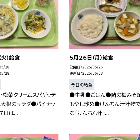
（火）給食
５月２６日（月）給食
05/28
公開日
2025/05/26
05/28
更新日
2025/06/03
今日の給食
小松菜クリームスパゲッテ
●牛乳●ごはん●鰆の梅みそ
と大根のサラダ●パイナッ
もやし炒め●けんちん汁汁物
日は...
な「けんちん汁」...