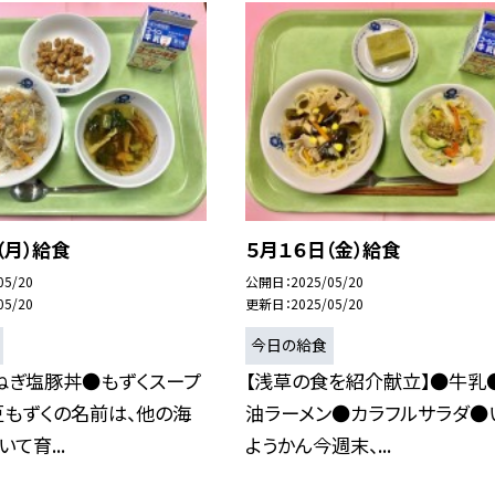
（月）給食
５月１６日（金）給食
05/20
公開日
2025/05/20
05/20
更新日
2025/05/20
今日の給食
ねぎ塩豚丼●もずくスープ
【浅草の食を紹介献立】●牛乳
豆もずくの名前は、他の海
油ラーメン●カラフルサラダ●
て育...
ようかん今週末、...