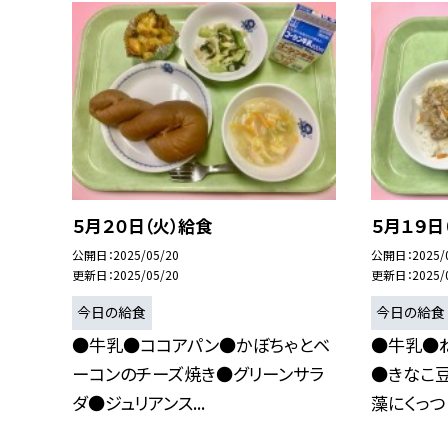
５月２０日（火）給食
５月１９日
公開日
2025/05/20
公開日
2025/
更新日
2025/05/20
更新日
2025/
今日の給食
今日の給食
●牛乳●ココアパン●かぼちゃとベ
●牛乳●
ーコンのチーズ焼き●グリーンサラ
●きなこ
ダ●ジュリアンス...
藻にくっつい