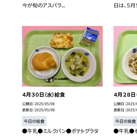
今が旬のアスパラ...
日は、５月５
４月３０日（水）給食
４月２８日
公開日
2025/05/08
公開日
2025/
更新日
2025/05/08
更新日
2025/
今日の給食
今日の給食
●牛乳●ミルクパン●ポテトグラタ
●牛乳●