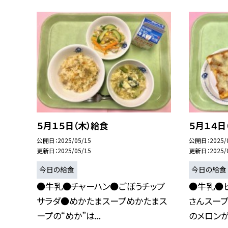
５月１５日（木）給食
５月１４日
公開日
2025/05/15
公開日
2025/
更新日
2025/05/15
更新日
2025/
今日の給食
今日の給食
●牛乳●チャーハン●ごぼうチップ
●牛乳●
サラダ●めかたまスープめかたまス
さんスー
ープの“めか”は...
のメロンが登