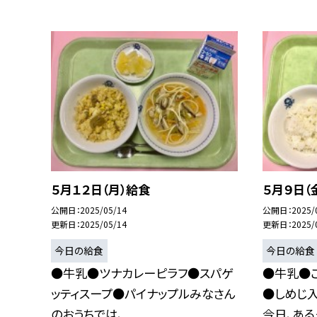
５月１２日（月）給食
５月９日（
公開日
2025/05/14
公開日
2025/
更新日
2025/05/14
更新日
2025/
今日の給食
今日の給食
●牛乳●ツナカレーピラフ●スパゲ
●牛乳●
ッティスープ●パイナップルみなさん
●しめじ
のおうちでは、...
今日、あるク