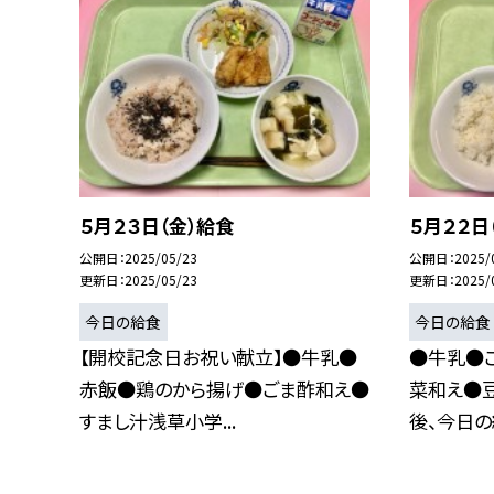
５月２３日（金）給食
５月２２日
公開日
2025/05/23
公開日
2025/
更新日
2025/05/23
更新日
2025/
今日の給食
今日の給食
【開校記念日お祝い献立】●牛乳●
●牛乳●
赤飯●鶏のから揚げ●ごま酢和え●
菜和え●
すまし汁浅草小学...
後、今日の給