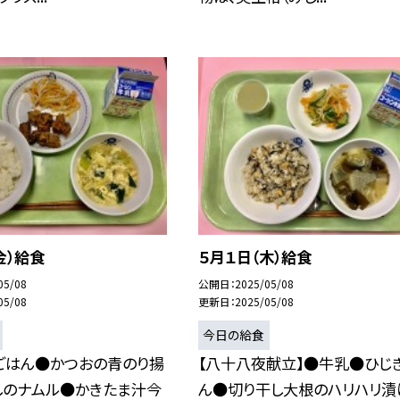
金）給食
５月１日（木）給食
05/08
公開日
2025/05/08
05/08
更新日
2025/05/08
今日の給食
ごはん●かつおの青のり揚
【八十八夜献立】●牛乳●ひじ
しのナムル●かきたま汁今
ん●切り干し大根のハリハリ漬