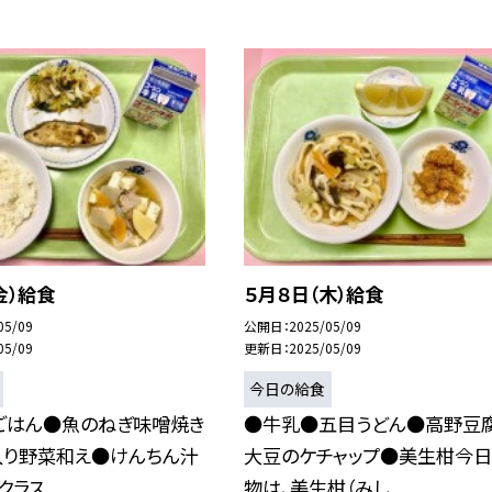
金）給食
５月８日（木）給食
05/09
公開日
2025/05/09
05/09
更新日
2025/05/09
今日の給食
ごはん●魚のねぎ味噌焼き
●牛乳●五目うどん●高野豆
入り野菜和え●けんちん汁
大豆のケチャップ●美生柑今
ラス...
物は、美生柑（みし...