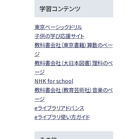
学習コンテンツ
東京ベーシックドリル
子供の学び応援サイト
教科書会社（東京書籍）算数のペー
ジ
教科書会社（大日本図書）理科のペ
ージ
NHK for school
教科書会社（教育芸術社）音楽のペ
ージ
eライブラリアドバンス
eライブラリ使い方ガイド