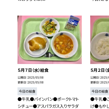
５月７日（水）給食
５月２日（
公開日
2025/05/08
公開日
2025/
更新日
2025/05/08
更新日
2025/
今日の給食
今日の給食
●牛乳●パインパン●ポークトマト
●牛乳●
シチュー●アスパラガス入りサラダ
げ●もや