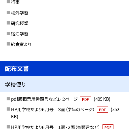
行事
校外学習
研究授業
宿泊学習
給食室より
配布文書
学校便り
pdf版掲示用巻頭言など１・２ページ
(409 KB)
PDF
HP用学校だより６月号 ３面（学年のページ）
(352
PDF
KB)
HP用学校だより６月号 １面・２面（巻頭言など）
PDF