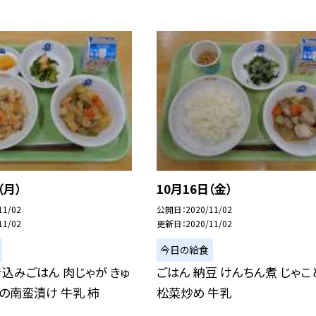
（月）
10月16日（金）
11/02
公開日
2020/11/02
11/02
更新日
2020/11/02
今日の給食
込みごはん 肉じゃが きゅ
ごはん 納豆 けんちん煮 じゃこ
の南蛮漬け 牛乳 柿
松菜炒め 牛乳