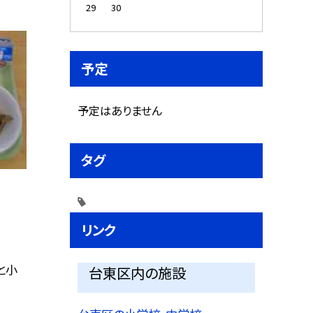
29
30
予定
予定はありません
タグ
リンク
と小
台東区内の施設