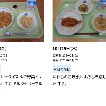
（金）
10月29日（木）
11/02
公開日
2020/11/02
11/02
更新日
2020/11/02
今日の給食
レーライス ゆで野菜ドレ
いわしの蒲焼き丼 おろし煮浸し
え 牛乳 ミルクゼリーブル
汁 牛乳
..