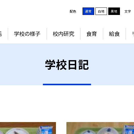
配色
通常
白地
黒地
文字
活
学校の様子
校内研究
食育
給食
学校日記