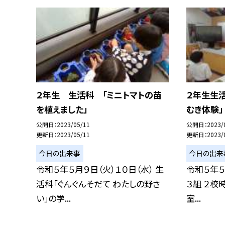
２年生 生活科 「ミニトマトの苗
２年生生活
を植えました」
むき体験」
公開日
2023/05/11
公開日
2023/
更新日
2023/05/11
更新日
2023/
今日の出来事
今日の出来
令和５年５月９日（火）１０日（水） 生
令和５年５
活科「ぐんぐんそだて わたしの野さ
３組 ２校
い」の学...
室...