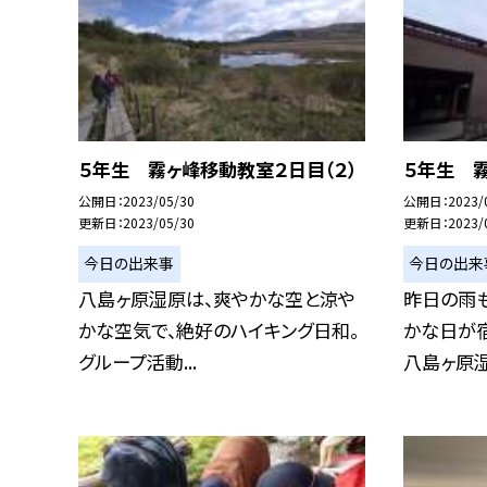
５年生 霧ヶ峰移動教室２日目（２）
５年生 霧
公開日
2023/05/30
公開日
2023/
更新日
2023/05/30
更新日
2023/
今日の出来事
今日の出来
八島ヶ原湿原は、爽やかな空と涼や
昨日の雨
かな空気で、絶好のハイキング日和。
かな日が宿
グループ活動...
八島ヶ原湿原