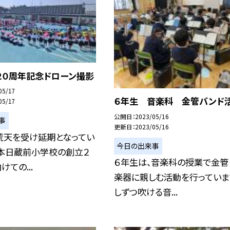
２０周年記念ドローン撮影
05/17
６年生 音楽科 金管バンド
05/17
公開日
2023/05/16
事
更新日
2023/05/16
荒天を受け延期となってい
今日の出来事
、本日蔵前小学校の創立２
６年生は、音楽科の授業で金管
ての...
楽器に親しむ活動を行っていま
しずつ吹ける音...