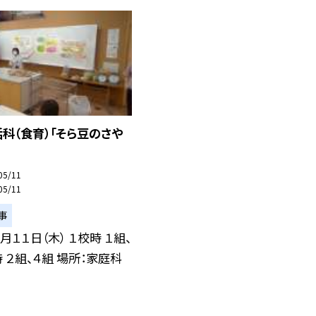
科（食育）「そら豆のさや
05/11
05/11
事
月１１日（木） １校時 １組、
時 ２組、４組 場所：家庭科