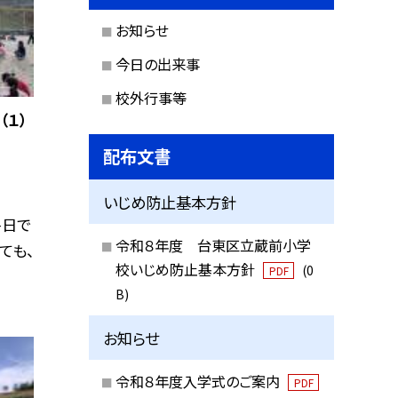
お知らせ
今日の出来事
校外行事等
１）
配布文書
いじめ防止基本方針
終日で
令和８年度 台東区立蔵前小学
ても、
校いじめ防止基本方針
(0
PDF
B)
お知らせ
令和８年度入学式のご案内
PDF