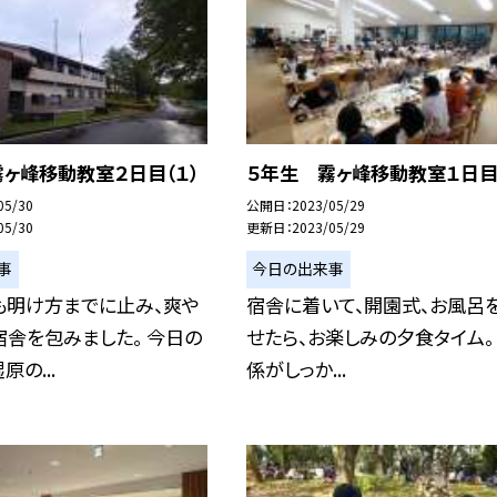
ヶ峰移動教室２日目（１）
５年生 霧ヶ峰移動教室１日目（
05/30
公開日
2023/05/29
05/30
更新日
2023/05/29
事
今日の出来事
も明け方までに止み、爽や
宿舎に着いて、開園式、お風呂
舎を包みました。 今日の
せたら、お楽しみの夕食タイム。
の...
係がしっか...