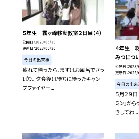
５年生 霧ヶ峰移動教室２日目（４）
公開日
2023/05/30
４年生 
更新日
2023/05/30
みつについ
今日の出来事
公開日
2023/
疲れて帰ったら、まずはお風呂でさっ
更新日
2023/
ぱり。 夕食後は待ちに待ったキャン
今日の出来
プファイヤー...
５月２９日
ミン」から
きしてわ...