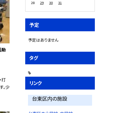
28
29
30
31
予定
予定はありません
活動
タグ
・打
リンク
す。少
台東区内の施設