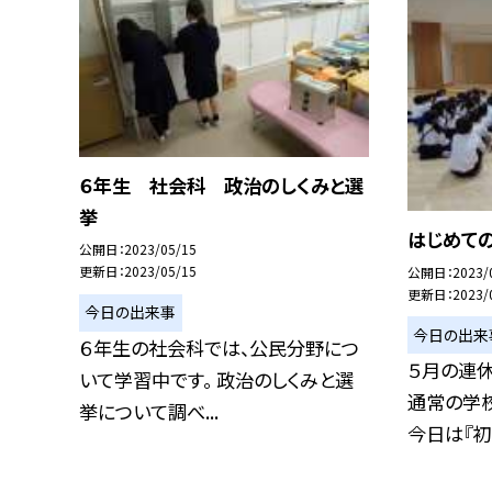
６年生 社会科 政治のしくみと選
挙
はじめて
公開日
2023/05/15
更新日
2023/05/15
公開日
2023/
更新日
2023/
今日の出来事
今日の出来
６年生の社会科では、公民分野につ
５月の連
いて学習中です。 政治のしくみと選
通常の学
挙について調べ...
今日は『初め