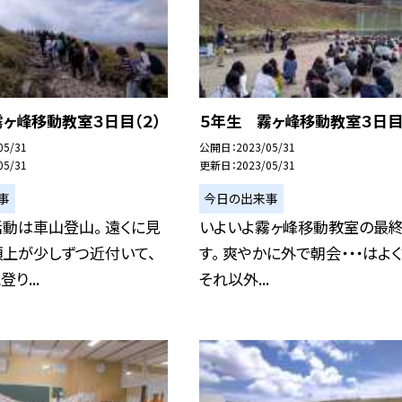
ヶ峰移動教室３日目（２）
５年生 霧ヶ峰移動教室３日目（
05/31
公開日
2023/05/31
05/31
更新日
2023/05/31
事
今日の出来事
動は車山登山。 遠くに見
いよいよ霧ヶ峰移動教室の最
頂上が少しずつ近付いて、
す。 爽やかに外で朝会・・・はよく
り...
それ以外...