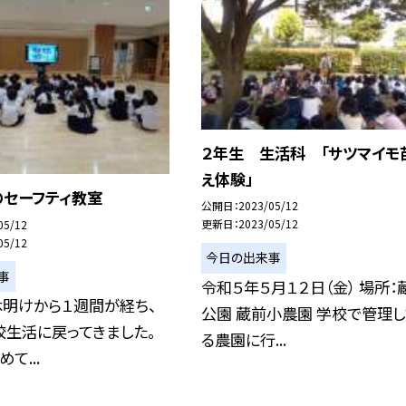
２年生 生活科 「サツマイモ
え体験」
のセーフティ教室
公開日
2023/05/12
更新日
2023/05/12
05/12
05/12
今日の出来事
事
令和５年５月１２日（金） 場所：
休明けから１週間が経ち、
公園 蔵前小農園 学校で管理
校生活に戻ってきました。
る農園に行...
て...