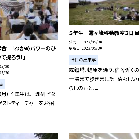
５年生 霧ヶ峰移動教室２日目（
公開日
2023/05/30
総合 「わかめパワーのひ
更新日
2023/05/30
て探ろう！」
今日の出来事
05/30
霧鐘塔、蛙原を通り、宿舎近く
05/30
ー場まで歩きました。 清々しい
事
らしのもと、...
（月） ４年生は、「理研ビタ
ゲストティーチャーをお招