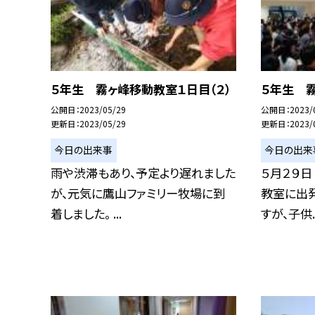
５年生 霧ヶ峰移動教室１日目（２）
５年生 霧
公開日
2023/05/29
公開日
2023/
更新日
2023/05/29
更新日
2023/
今日の出来事
今日の出来
雨や渋滞もあり、予定より遅れました
５月２９日
が、元気に鷹山ファミリー牧場に到
教室に出発
着しました。 ...
すが、子供..