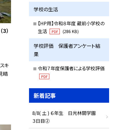
学校の生活
【HP用】令和８年度 蔵前小学校の
３）
生活
(286 KB)
PDF
学校評価 保護者アンケート結
果
のスキ
令和７年度保護者による学校評価
見晴
PDF
新着記事
8/8( 土 ) ６年生 日光林間学園
３日目②