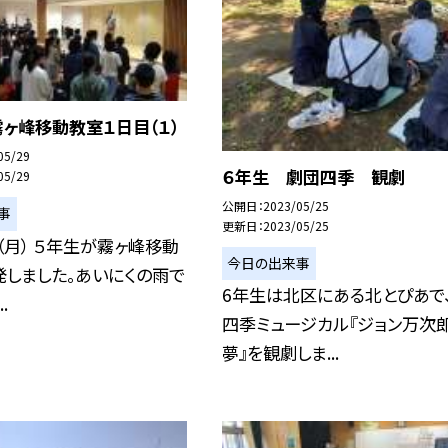
ヶ峰移動教室１日目（１）
05/29
６年生 劇団四季 観劇
05/29
公開日
2023/05/25
事
更新日
2023/05/25
（月） ５年生が霧ヶ峰移動
今日の出来事
しました。あいにくの雨で
6年生は北区にある北とぴあで
.
四季ミュージカル『ジョン万次
夢』を観劇しま...