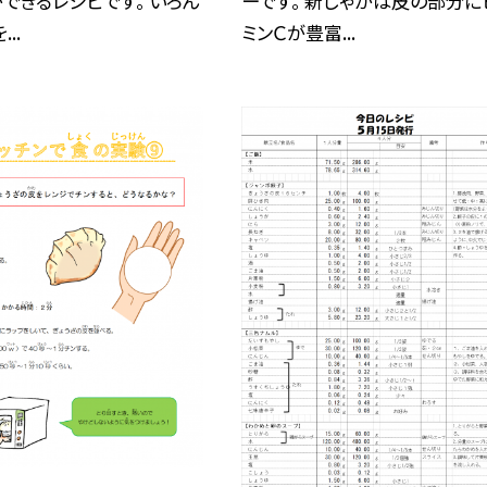
ーです。 新じゃがは皮の部分に
できるレシピです。 いろん
ミンＣが豊富...
..