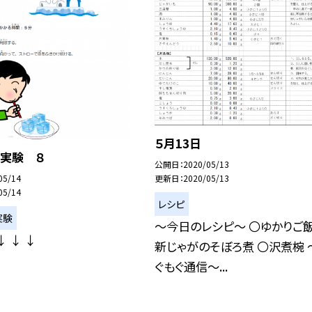
５月13日
で実験 ８
公開日
2020/05/13
更新日
2020/05/13
05/14
05/14
レシピ
実験
〜今日のレシピ〜 〇ゆかりご飯
↓ ↓ ↓
新じゃがのそぼろ煮 〇沢煮椀 
ぐもぐ通信〜...