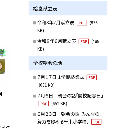
給食献立表
令和8年7月献立表
(876
PDF
KB)
令和８年６月献立表
(488
PDF
KB)
全校朝会の話
７月１７日 １学期終業式
PDF
(631 KB)
４
７月６日 朝会の話「開校記念日」
(652 KB)
PDF
６月２３日 朝会の話「みんなの
努力を認める千束小学校」
PDF
庭科の