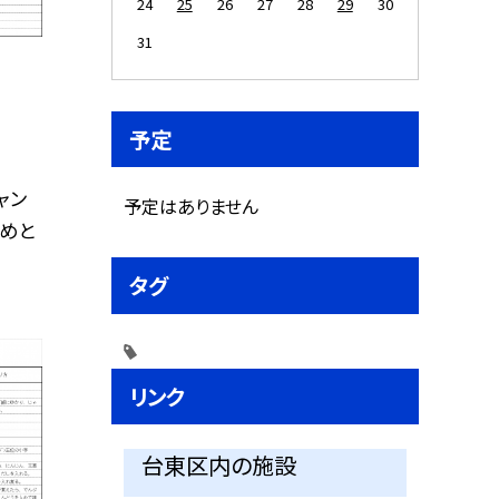
24
25
26
27
28
29
30
31
予定
ャン
予定はありません
かめと
タグ
リンク
台東区内の施設