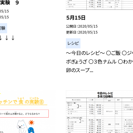
で実験 ９
05/15
５月15日
05/15
公開日
2020/05/15
実験
更新日
2020/05/15
↓ ↓ ↓
レシピ
〜今日のレシピ〜 〇ご飯 〇ジ
ボぎょうざ 〇３色ナムル 〇わ
卵のスープ...