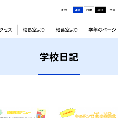
配色
通常
白地
黒地
文字
クセス
校長室より
給食室より
学年のページ
学校日記