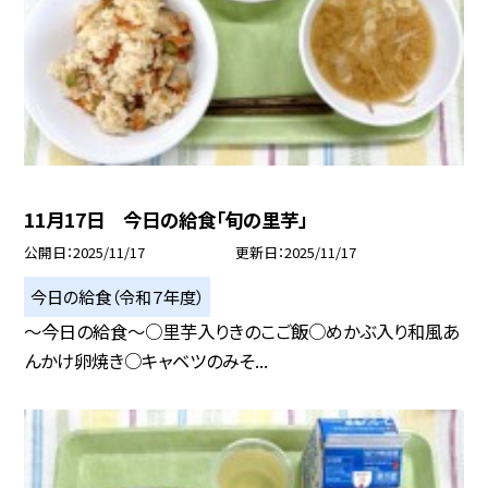
11月17日 今日の給食「旬の里芋」
公開日
2025/11/17
更新日
2025/11/17
今日の給食（令和７年度）
～今日の給食～○里芋入りきのこご飯○めかぶ入り和風あ
んかけ卵焼き○キャベツのみそ...