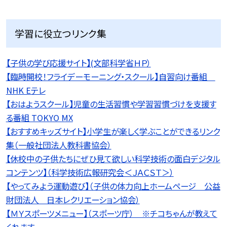
学習に役立つリンク集
【子供の学び応援サイト】(文部科学省ＨＰ）
【臨時開校！フライデーモーニング・スクール】自習向け番組
NHK Eテレ
【おはようスクール】児童の生活習慣や学習習慣づけを支援す
る番組 TOKYO MX
【おすすめキッズサイト】小学生が楽しく学ぶことができるリンク
集（一般社団法人教科書協会）
【休校中の子供たちにぜひ見て欲しい科学技術の面白デジタル
コンテンツ】（科学技術広報研究会＜ＪＡＣＳＴ＞）
【やってみよう運動遊び】（子供の体力向上ホームページ 公益
財団法人 日本レクリエーション協会）
【ＭＹスポーツメニュー】（スポーツ庁） ※チコちゃんが教えて