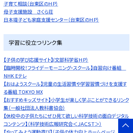
子育て相談（台東区のＨＰ）
母子支援施設 さくら荘
日本堤子ども家庭支援センター（台東区のＨＰ）
学習に役立つリンク集
【子供の学び応援サイト】(文部科学省ＨＰ）
【臨時開校！フライデーモーニング・スクール】自習向け番組
NHK Eテレ
【おはようスクール】児童の生活習慣や学習習慣づけを支援す
る番組 TOKYO MX
【おすすめキッズサイト】小学生が楽しく学ぶことができるリンク
集（一般社団法人教科書協会）
【休校中の子供たちにぜひ見て欲しい科学技術の面白デジタル
コンテンツ】（科学技術広報研究会＜ＪＡＣＳＴ＞）
【やってみよう運動遊び】（子供の体力向上ホームページ 公益