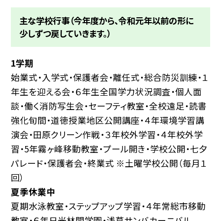
主な学校行事（今年度から、令和元年以前の形に
少しずつ戻していきます。）
1学期
始業式・入学式・保護者会・離任式・総合防災訓練・１
年生を迎える会・６年生全国学力状況調査・個人面
談・働く消防写生会・セーフティ教室・全校遠足・読書
強化旬間・道徳授業地区公開講座・４年環境学習講
演会・田原クリーン作戦・３年校外学習・４年校外学
習・5年霧ヶ峰移動教室・プール開き・学校公開・七夕
パレード・保護者会・終業式 ※土曜学校公開（毎月１
回）
夏季休業中
夏期水泳教室・ステップアップ学習・４年常総市移動
教室・６年日光林間学園・浅草サンバカーニバル