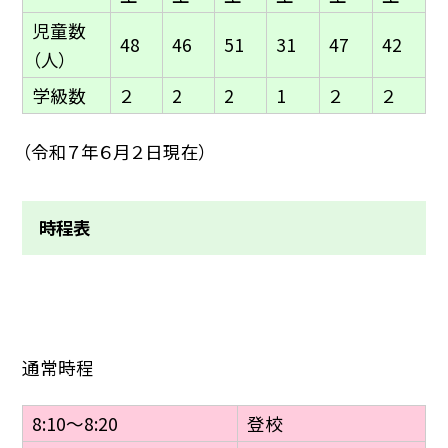
児童数
48
46
51
31
47
42
（人）
学級数
２
2
2
1
２
２
（令和７年６月２日現在）
時程表
通常時程
8:10〜8:20
登校