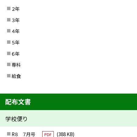
２年
３年
４年
５年
６年
専科
給食
配布文書
学校便り
R８ ７月号
(388 KB)
PDF