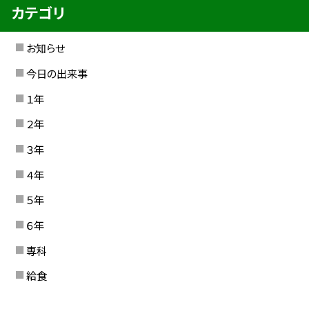
カテゴリ
お知らせ
今日の出来事
１年
２年
３年
４年
５年
６年
専科
給食