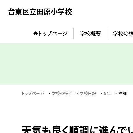
台東区立田原小学校
トップページ
学校概要
学校の
トップページ
>
学校の様子
>
学校日記
>
５年
>
詳細
天気も良く順調に進んでい