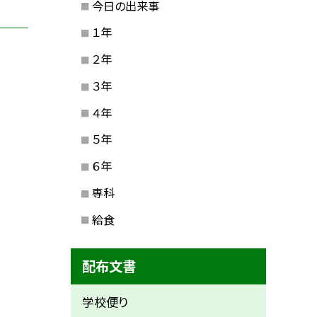
今日の出来事
１年
２年
３年
４年
５年
６年
専科
給食
配布文書
学校便り