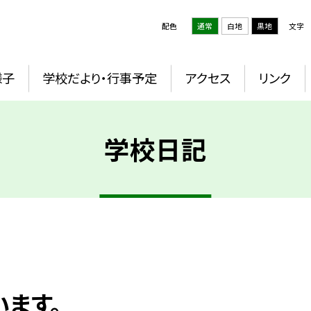
配色
通常
白地
黒地
文字
様子
学校だより・行事予定
アクセス
リンク
学校日記
ます。