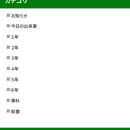
カテゴリ
お知らせ
今日の出来事
１年
２年
３年
４年
５年
６年
専科
給食