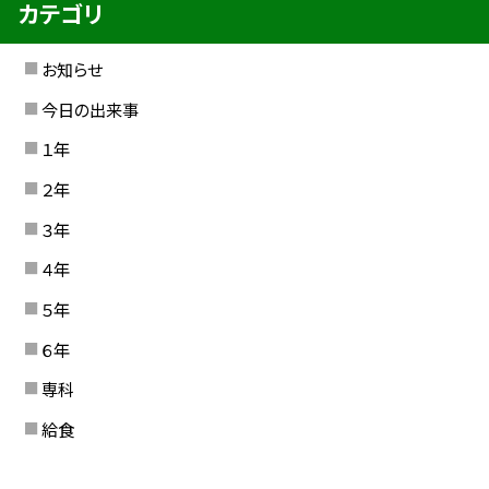
カテゴリ
お知らせ
今日の出来事
１年
２年
３年
４年
５年
６年
専科
給食