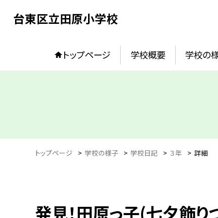
台東区立田原小学校
トップページ
学校概要
学校の
トップページ
>
学校の様子
>
学校日記
>
３年
>
詳細
発見！田原っ子(七夕飾りづ