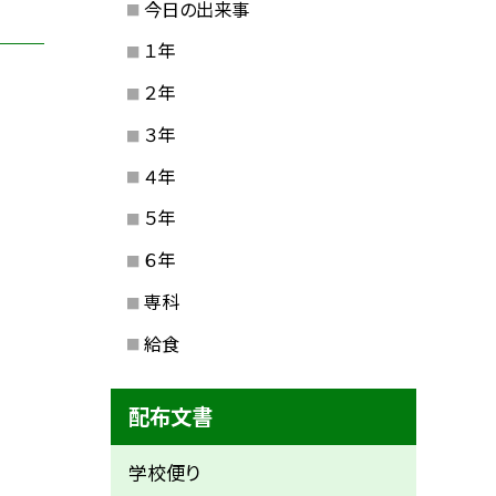
今日の出来事
１年
２年
３年
４年
５年
６年
専科
給食
配布文書
学校便り