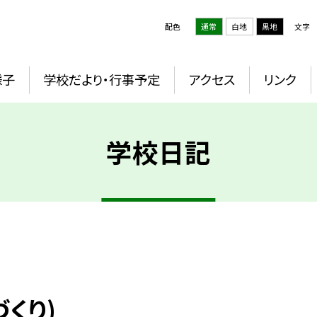
配色
通常
白地
黒地
文字
様子
学校だより・行事予定
アクセス
リンク
学校日記
くり)