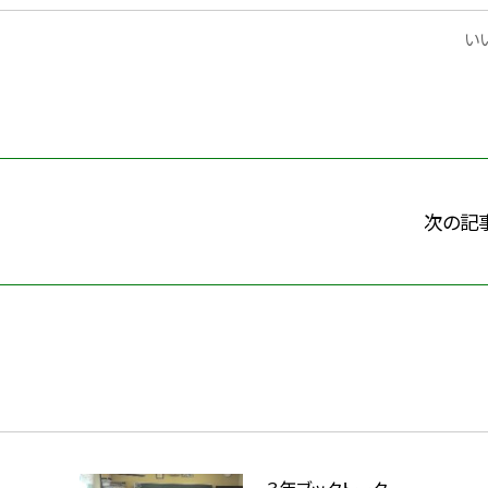
いい
次の記
３年ブックトーク