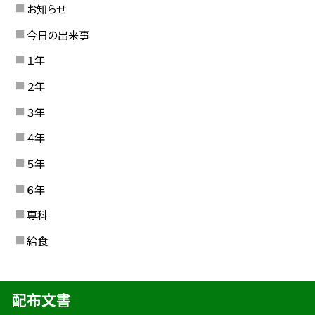
お知らせ
今日の出来事
１年
２年
３年
４年
５年
６年
専科
給食
配布文書