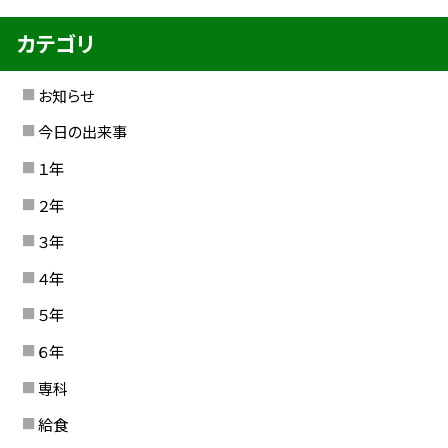
カテゴリ
お知らせ
今日の出来事
１年
２年
３年
４年
５年
６年
専科
給食