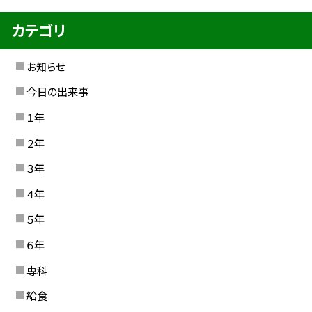
カテゴリ
お知らせ
今日の出来事
１年
２年
３年
４年
５年
６年
専科
給食