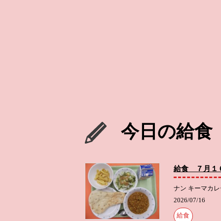
今日の給食
給食 ７月１
ナン キーマカレ
2026/07/16
給食