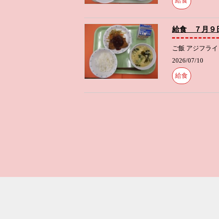
給食
給食 ７月９
ご飯 アジフライ
2026/07/10
給食