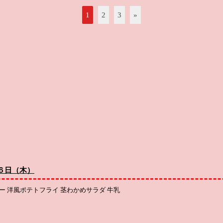
1
2
3
»
６日（木）
ー 洋風ポテトフライ 茎わかめサラダ 牛乳