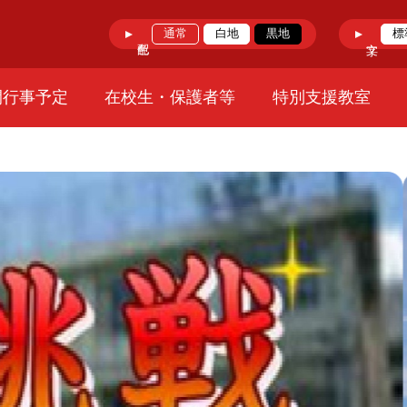
通常
白地
黒地
標
間行事予定
在校生・保護者等
特別支援教室