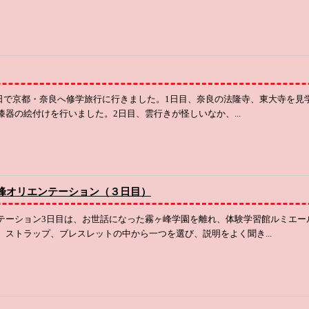
日22日で京都・奈良へ修学旅行に行きました。1日目、奈良の法隆寺、東大寺を
漆器の絵付けを行いました。2日目、雲行きが怪しいなか、...
峰オリエンテーション（３日目）
テーション3日目は、お世話になった霧ヶ峰学園を離れ、体験学習館ルミエー
、ストラップ、ブレスレットの中から一つを選び、説明をよく聞き...