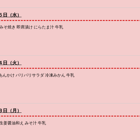
５日（水）
みそ焼き 即席漬け にらたま汁 牛乳
４日（火）
んかけ パリパリサラダ 冷凍みかん 牛乳
３日（月）
生姜醤油和え みそ汁 牛乳