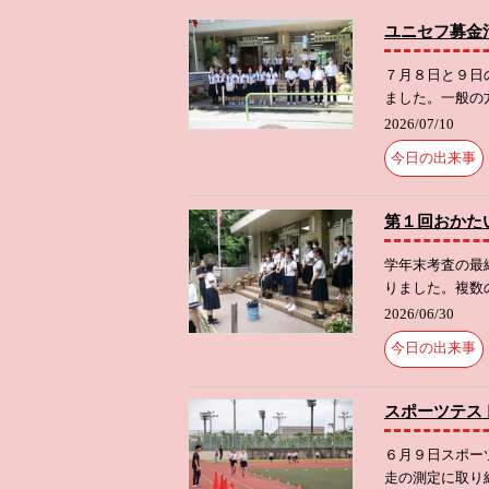
ユニセフ募金
７月８日と９日
ました。一般の方
2026/07/10
今日の出来事
第１回おかた
学年末考査の最
りました。複数
2026/06/30
今日の出来事
スポーツテス
６月９日スポー
走の測定に取り