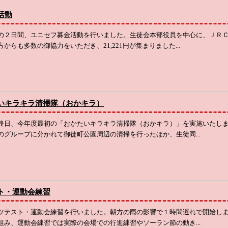
活動
の２日間、ユニセフ募金活動を行いました。生徒会本部役員を中心に、ＪＲ
からも多数の御協力をいただき、21,221円が集まりました...
いキラキラ清掃隊（おかキラ）
終日、今年度最初の「おかたいキラキラ清掃隊（おかキラ）」を実施いたし
のグループに分かれて御徒町公園周辺の清掃を行ったほか、生徒同...
ト・運動会練習
ツテスト・運動会練習を行いました。朝方の雨の影響で１時間遅れで開始し
組み、運動会練習では実際の会場での行進練習やソーラン節の動き...