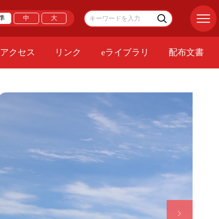
準
中
大
アクセス
リンク
eライブラリ
配布文書