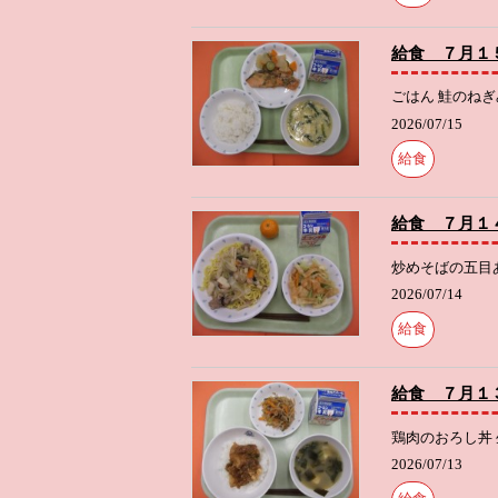
給食 ７月１
ごはん 鮭のねぎ
2026/07/15
給食
給食 ７月１
炒めそばの五目あ
2026/07/14
給食
給食 ７月１
鶏肉のおろし丼 
2026/07/13