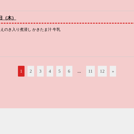
日（木）
 えのき入り煮浸し かきたま汁 牛乳
1
2
3
4
5
6
...
11
12
»