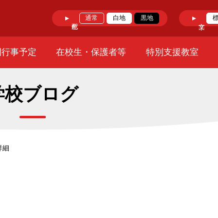
通常
白地
黒地
間行事予定
在校生・保護者等
特別支援教室
学校ブログ
詳細