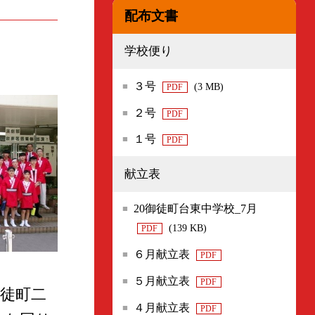
配布文書
学校便り
３号
(3 MB)
PDF
２号
PDF
１号
PDF
献立表
20御徒町台東中学校_7月
(139 KB)
PDF
６月献立表
PDF
５月献立表
PDF
徒町二
４月献立表
PDF