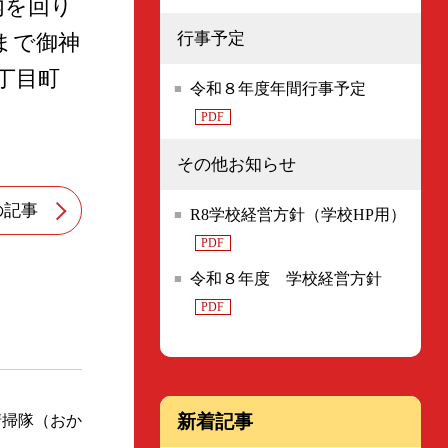
内を回り
行事予定
まで御神
丁目町
令和８年度年間行事予定
PDF
その他お知らせ
の記事
R8学校経営方針（学校HP用）
PDF
令和８年度 学校経営方針
PDF
新着記事
清掃隊（おか