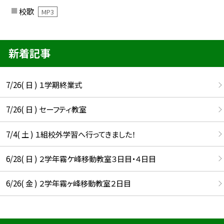
校歌
MP3
新着記事
7/26( 日 ) １学期終業式
7/26( 日 ) セーフティ教室
7/4( 土 ) １組校外学習へ行ってきました！
6/28( 日 ) ２学年霧ケ峰移動教室３日目・４日目
6/26( 金 ) ２学年霧ヶ峰移動教室２日目