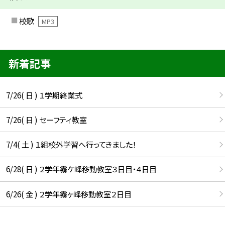
校歌
MP3
新着記事
7/26( 日 ) １学期終業式
7/26( 日 ) セーフティ教室
7/4( 土 ) １組校外学習へ行ってきました！
6/28( 日 ) ２学年霧ケ峰移動教室３日目・４日目
6/26( 金 ) ２学年霧ヶ峰移動教室２日目