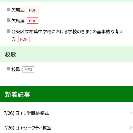
欠席届
PDF
欠席届
PDF
台東区立柏葉中学校における学校のきまりの基本的な考え
方
PDF
校歌
校歌
MP3
新着記事
7/26( 日 ) １学期終業式
7/26( 日 ) セーフティ教室