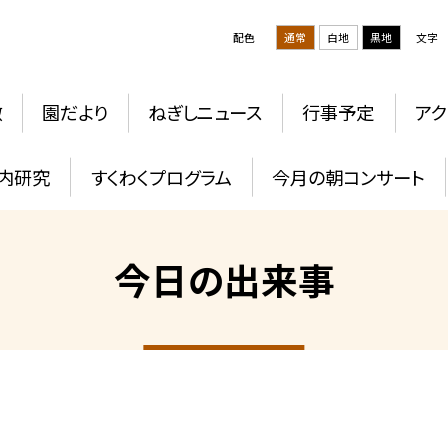
配色
通常
白地
黒地
文字
徴
園だより
ねぎしニュース
行事予定
アク
内研究
すくわくプログラム
今月の朝コンサート
今日の出来事