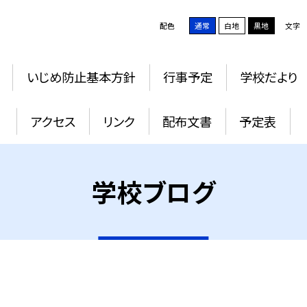
配色
通常
白地
黒地
文字
いじめ防止基本方針
行事予定
学校だより
アクセス
リンク
配布文書
予定表
学校ブログ