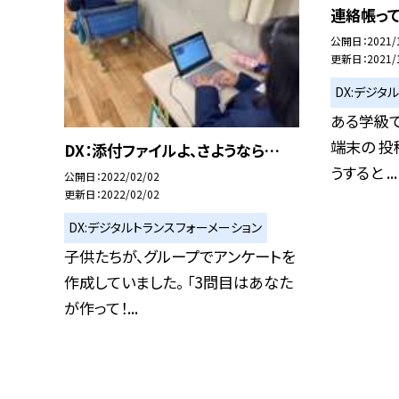
連絡帳っ
公開日
2021/
更新日
2021/
DX:デジタ
ある学級で
端末の 投
DX：添付ファイルよ、さようなら…
うすると ...
公開日
2022/02/02
更新日
2022/02/02
DX:デジタルトランスフォーメーション
子供たちが、グループでアンケートを
作成していました。 「3問目はあなた
が作って！...