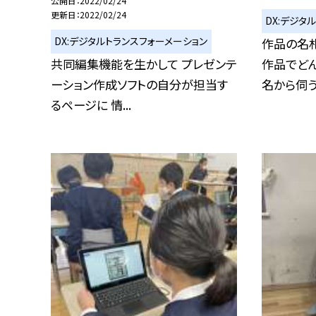
公開日
2022/02/24
更新日
2022/02/24
DX:デジタ
DX:デジタルトランスフォーメーション
作品の名札
共同編集機能を生かして プレゼンテ
作品でど
ーション作成ソフトの自分が担当す
名から伺うこ
るページに 情...