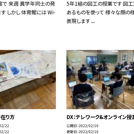
で 来週 異学年同士の発
5年1組の図工の授業です 図工
す しかし 体育館には Wi-
あるものを使って 様々な顔の
表現します ...
の在り方
DX：テレワーク&オンライン授
02/22
公開日
2022/02/10
02/22
更新日
2022/02/10