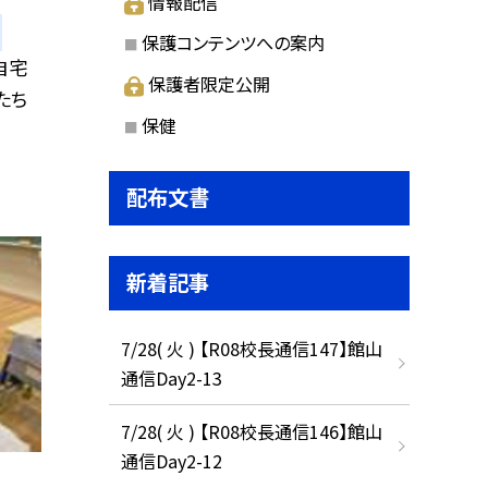
情報配信
保護コンテンツへの案内
自宅
保護者限定公開
たち
保健
配布文書
新着記事
7/28( 火 ) 【R08校長通信147】館山
通信Day2-13
7/28( 火 ) 【R08校長通信146】館山
通信Day2-12