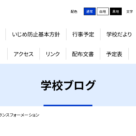
配色
通常
白地
黒地
文字
いじめ防止基本方針
行事予定
学校だより
アクセス
リンク
配布文書
予定表
学校ブログ
トランスフォーメーション