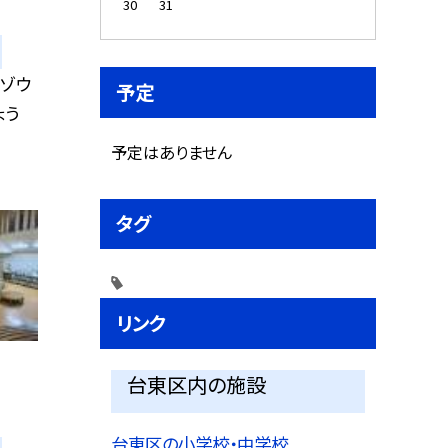
30
31
のゾウ
予定
ょう
予定はありません
タグ
リンク
台東区内の施設
台東区の小学校・中学校