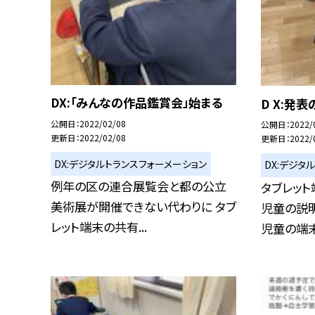
DX:「みんなの作品鑑賞会」始まる
D X:発
公開日
2022/02/08
公開日
2022/
更新日
2022/02/08
更新日
2022/
DX:デジタルトランスフォーメーション
DX:デジタ
例年の区の連合展覧会と都の公立
タブレット
美術展が開催できない代わりに タブ
児童の説明
レット端末の共有...
児童の端末で