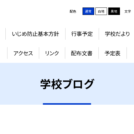
配色
通常
白地
黒地
文字
いじめ防止基本方針
行事予定
学校だより
アクセス
リンク
配布文書
予定表
学校ブログ