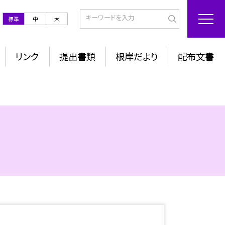
標準
中
大
リンク
提出書類
根岸だより
配布文書