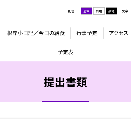
配色
通常
白地
黒地
文字
根岸小日記／今日の給食
行事予定
アクセス
予定表
提出書類