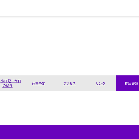
岸小日記／今日
行事予定
アクセス
リンク
提出書類
の給食