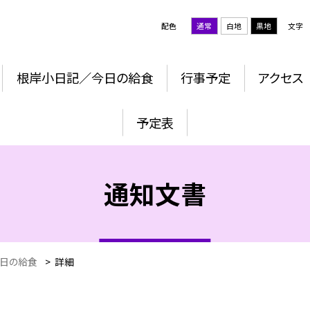
配色
通常
白地
黒地
文字
根岸小日記／今日の給食
行事予定
アクセス
予定表
通知文書
日の給食
>
詳細