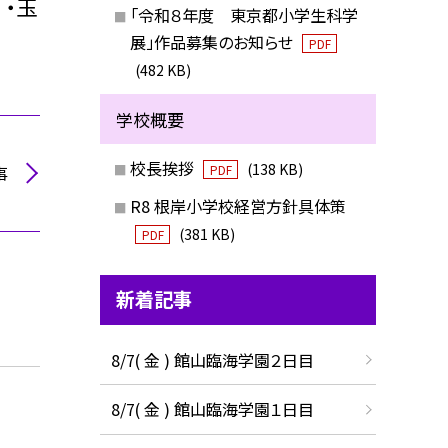
・玉
「令和８年度 東京都小学生科学
展」作品募集のお知らせ
PDF
(482 KB)
学校概要
校長挨拶
(138 KB)
事
PDF
R8 根岸小学校経営方針具体策
(381 KB)
PDF
新着記事
8/7( 金 ) 館山臨海学園２日目
8/7( 金 ) 館山臨海学園１日目