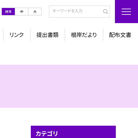
標準
中
大
リンク
提出書類
根岸だより
配布文書
カテゴリ