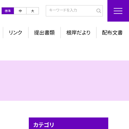
標準
中
大
リンク
提出書類
根岸だより
配布文書
カテゴリ