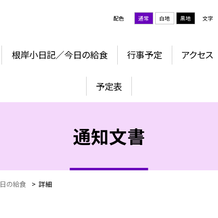
配色
通常
白地
黒地
文字
根岸小日記／今日の給食
行事予定
アクセス
予定表
通知文書
日の給食
>
詳細