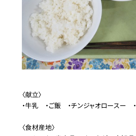
〈献立〉
・牛乳 ・ご飯 ・チンジャオロースー 
〈食材産地〉