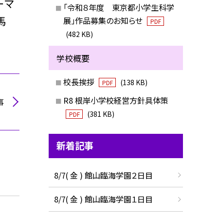
ーマ
「令和８年度 東京都小学生科学
馬
展」作品募集のお知らせ
PDF
(482 KB)
学校概要
校長挨拶
(138 KB)
PDF
R8 根岸小学校経営方針具体策
事
(381 KB)
PDF
新着記事
8/7( 金 ) 館山臨海学園２日目
8/7( 金 ) 館山臨海学園１日目