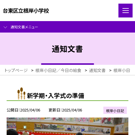
台東区立根岸小学校
通知文書メニュー
通知文書
トップページ
>
根岸小日記／今日の給食
>
通知文書
>
根岸小日記
新学期・入学式の準備
公開日
2025/04/06
更新日
2025/04/06
根岸小日記