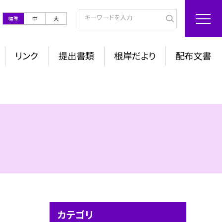
標準
中
大
リンク
提出書類
根岸だより
配布文書
カテゴリ