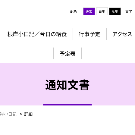
配色
通常
白地
黒地
文字
根岸小日記／今日の給食
行事予定
アクセス
予定表
通知文書
岸小日記
>
詳細