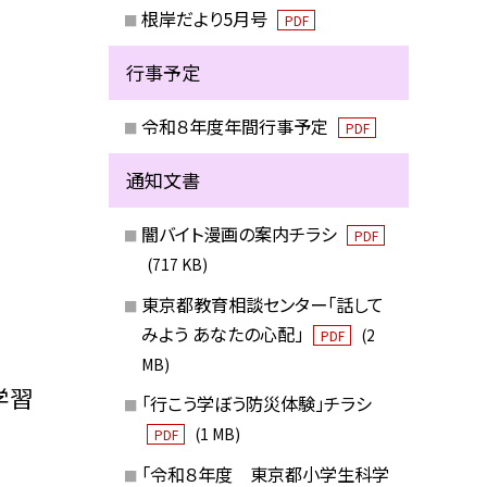
根岸だより5月号
PDF
行事予定
令和８年度年間行事予定
PDF
通知文書
闇バイト漫画の案内チラシ
PDF
(717 KB)
東京都教育相談センター「話して
みよう あなたの心配」
(2
PDF
MB)
学習
「行こう学ぼう防災体験」チラシ
(1 MB)
PDF
「令和８年度 東京都小学生科学