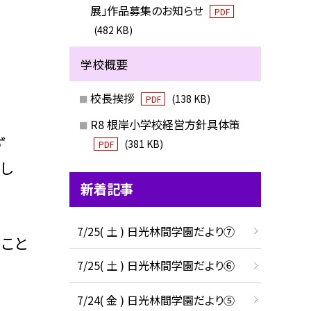
展」作品募集のお知らせ
PDF
(482 KB)
学校概要
校長挨拶
(138 KB)
PDF
R8 根岸小学校経営方針具体策
ず
(381 KB)
PDF
し
新着記事
7/25( 土 ) 日光林間学園だより⑦
こと
7/25( 土 ) 日光林間学園だより⑥
7/24( 金 ) 日光林間学園だより⑤