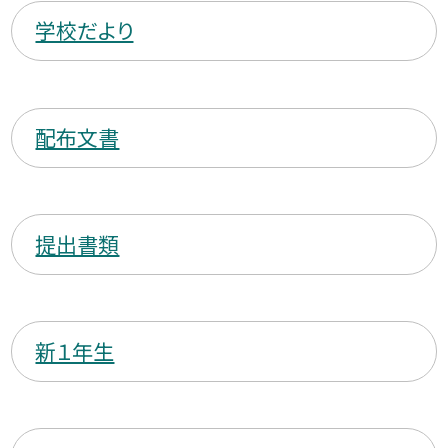
学校だより
配布文書
提出書類
新１年生