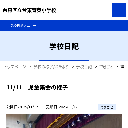
台東区立台東育英小学校
学校日記メニュー
学校日記
トップページ
>
学校の様子/おたより
>
学校日記
>
できごと
>
詳
11/11 児童集会の様子
公開日
2025/11/12
更新日
2025/11/12
できごと