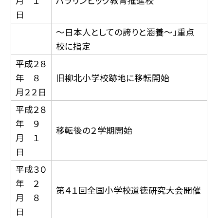
月 １
パラリンピック教育推進校
日
〜日本人としての誇りと涵養〜」重点
校に指定
平成２８
年 ８
旧柳北小学校跡地に移転開始
月２２日
平成２８
年 ９
移転後の２学期開始
月 １
日
平成３０
年 ２
第４１回全国小学校道徳研究大会開催
月 ８
日