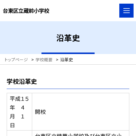
台東区立蔵前小学校
沿革史
トップページ
>
学校概要
>
沿革史
学校沿革史
平成１５
年 ４
開校
月 １
日
台東区立精華小学校及び台東区立小