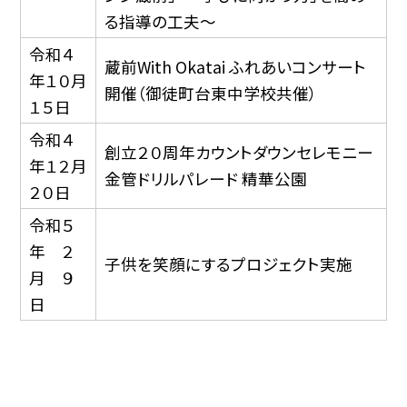
る指導の工夫〜
令和４
蔵前With Okatai ふれあいコンサート
年１０月
開催（御徒町台東中学校共催）
１５日
令和４
創立２０周年カウントダウンセレモニー
年１２月
金管ドリルパレード 精華公園
２０日
令和５
年 ２
子供を笑顔にするプロジェクト実施
月 ９
日