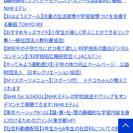
【臨時開校！フライデーモーニング・スクール】自習向け番組
NHK Eテレ
【おはようスクール】児童の生活習慣や学習習慣づけを支援す
る番組 TOKYO MX
【おすすめキッズサイト】小学生が楽しく学ぶことができるリンク
集（一般社団法人教科書協会）
【休校中の子供たちにぜひ見て欲しい科学技術の面白デジタル
コンテンツ】（科学技術広報研究会＜ＪＡＣＳＴ＞）
【やってみよう運動遊び】（子供の体力向上ホームページ 公益
財団法人 日本レクリエーション協会）
【ＭＹスポーツメニュー】（スポーツ庁） ※チコちゃんが教えて
くれます
【NHK for SCHOOL】NHK Eテレの学校放送やクリップをオン
デマンドで視聴できます（NHK Eテレ）
【東京ベーシックドリル】国・算・社・理の基礎的な学習内容を身
に付けるためのプリント(東京都HP)
【社会科動画配信】3年生から6年生の社会科についての授業