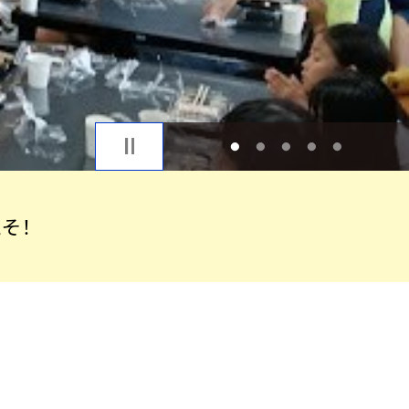
1
2
3
4
5
そ！