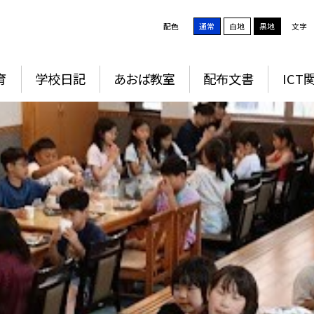
配色
通常
白地
黒地
文字
育
学校日記
あおば教室
配布文書
ICT