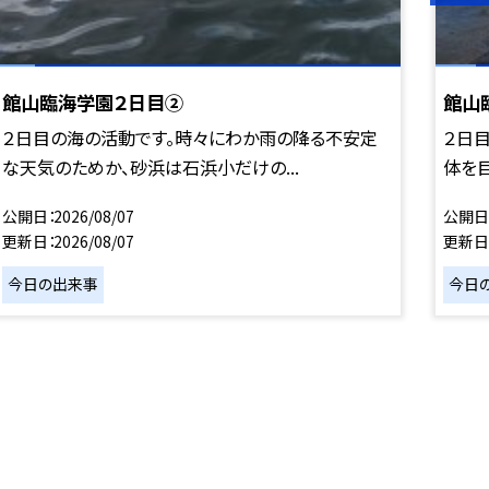
館山臨海学園２日目②
館山
２日目の海の活動です。時々にわか雨の降る不安定
２日
な天気のためか、砂浜は石浜小だけの...
体を目
公開日
2026/08/07
公開日
更新日
2026/08/07
更新日
今日の出来事
今日